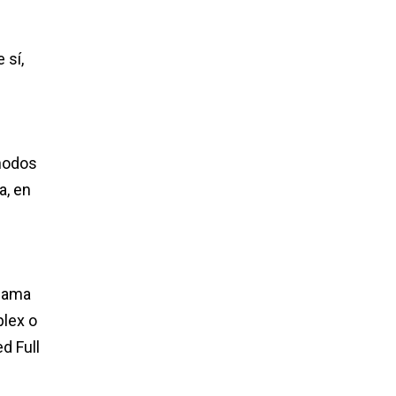
 sí,
 nodos
a, en
llama
plex o
d Full