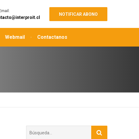
Email:
NOTIFICAR ABONO
tacto@interproit.cl
Webmail
Contactanos
Buscar: