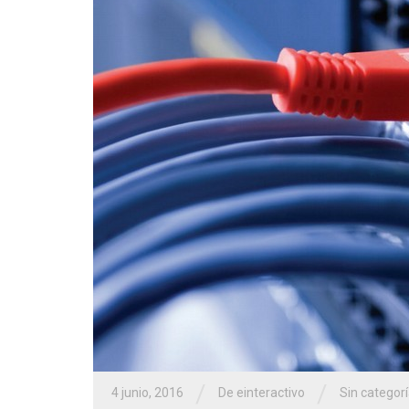
/
/
4 junio, 2016
De einteractivo
Sin categor