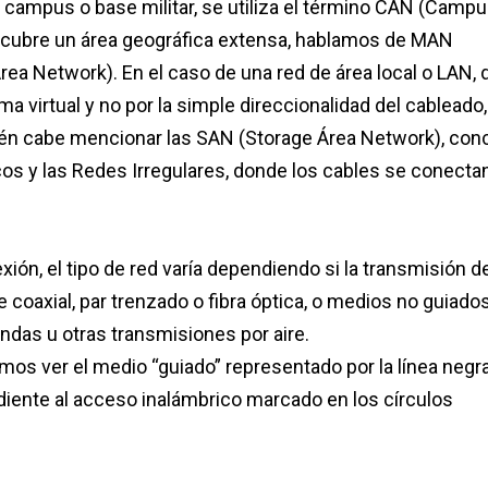
un campus o base militar, se utiliza el término CAN (Camp
d cubre un área geográfica extensa, hablamos de MAN
ea Network). En el caso de una red de área local o LAN,
rma virtual y no por la simple direccionalidad del cableado,
én cabe mencionar las SAN (Storage Área Network), con
os y las Redes Irregulares, donde los cables se conecta
ón, el tipo de red varía dependiendo si la transmisión d
coaxial, par trenzado o fibra óptica, o medios no guiados
ondas u otras transmisiones por aire.
s ver el medio “guiado” representado por la línea negr
diente al acceso inalámbrico marcado en los círculos