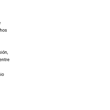
e
chos
sión,
entre
io