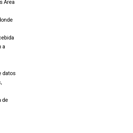
us Área
 donde
cebida
n a
e datos
,
a de