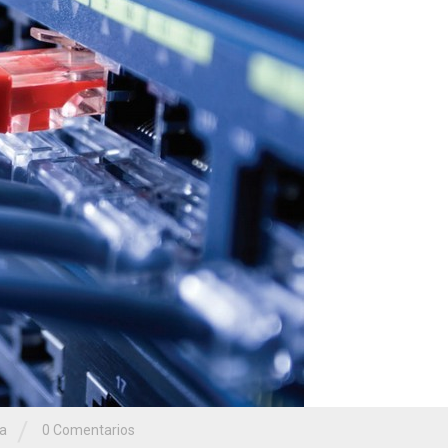
/
ía
0 Comentarios