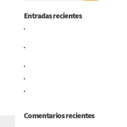
Entradas recientes
Would shareholders agreement
amendment form a silent real or
authority.
The Agreement applies to existing
and new Caltrans projects as of July
1, 2016.
You have the right to note any
disagreement.
What Can You Do If You Think Your
Separation Agreement Is Unfair?
The computation graph for the
agreement loss is given in Figure 3.
Comentarios recientes