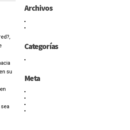
Archivos
mayo 2021
junio 2016
red?,
Categorías
e
Sin categoría
hacia
 en su
Meta
ben
Acceder
Feed de entradas
Feed de comentarios
n sea
WordPress.org